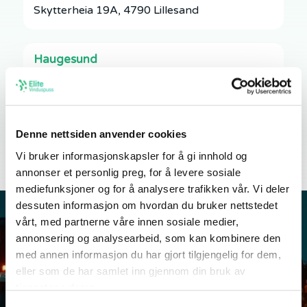
Skytterheia 19A, 4790 Lillesand
Haugesund
Nord-Rogaland og Sunnhordaland
+47 90 54 44 44
haugesund@elite.no
Denne nettsiden anvender cookies
Industrigata 14, 5537 Haugesund
Vi bruker informasjonskapsler for å gi innhold og
annonser et personlig preg, for å levere sosiale
mediefunksjoner og for å analysere trafikken vår. Vi deler
dessuten informasjon om hvordan du bruker nettstedet
vårt, med partnerne våre innen sosiale medier,
annonsering og analysearbeid, som kan kombinere den
med annen informasjon du har gjort tilgjengelig for dem,
eller som de har samlet inn gjennom din bruk av
tjenestene deres.